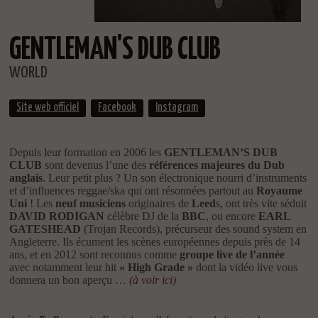
GENTLEMAN'S DUB CLUB
WORLD
Site web officiel
Facebook
Instagram
Depuis leur formation en 2006 les
GENTLEMAN’S DUB
CLUB
sont devenus l’une des
références majeures du Dub
anglais
. Leur petit plus ? Un son électronique nourri d’instruments
et d’influences reggae/ska qui ont résonnées partout au
Royaume
Uni
! Les
neuf musiciens
originaires de
Leed
s, ont très vite séduit
DAVID RODIGAN
célèbre DJ de la
BBC
, ou encore
EARL
GATESHEAD
(Trojan Records), précurseur des sound system en
Angleterre. Ils écument les scènes européennes depuis près de 14
ans, et en 2012 sont reconnus comme
groupe live de l’année
avec notamment leur hit
« High Grade »
dont la vidéo live vous
donnera un bon aperçu …
(à voir ici)