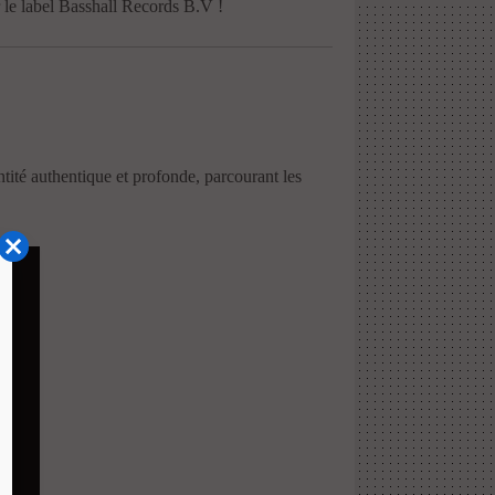
 label Basshall Records B.V !
tité authentique et profonde, parcourant les