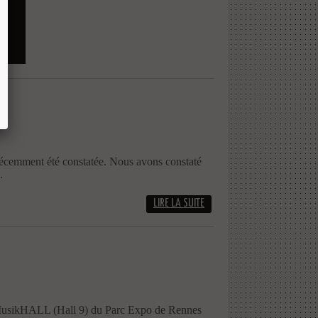
 récemment été constatée. Nous avons constaté
.
LIRE LA SUITE
u MusikHALL (Hall 9) du Parc Expo de Rennes