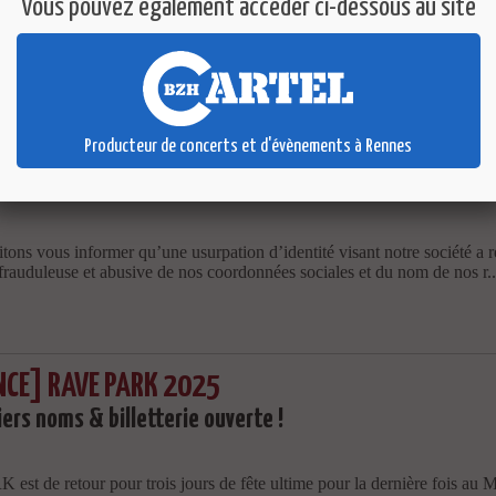
Vous pouvez également accéder ci-dessous au site
Producteur de concerts et d'évènements à Rennes
NIQUÉ CARTEL CONCERTS]
n d'identité : soyez vigilants !
tons vous informer qu’une usurpation d’identité visant notre société a
n frauduleuse et abusive de nos coordonnées sociales et du nom de nos r..
CE] RAVE PARK 2025
ers noms & billetterie ouverte !
st de retour pour trois jours de fête ultime pour la dernière fois a