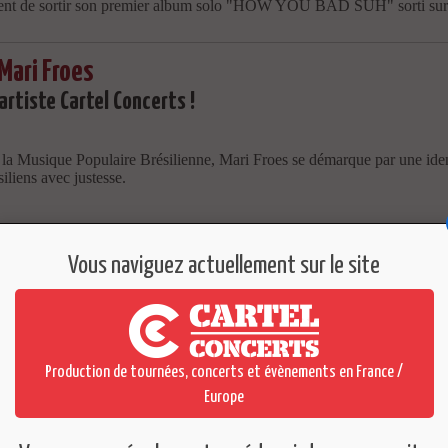
t de sortir son premier album solo "HOW YOU BAD SUH" sorti sur le
ari Froes
artiste Cartel Concerts !
 la Musique Populaire Brésilienne, Mari Froes se démarque par une iden
iliens avec justesse.
Vous naviguez actuellement sur le site
Production de tournées, concerts et évènements en France /
Europe