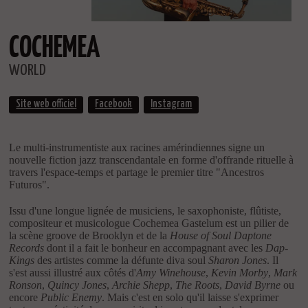
COCHEMEA
WORLD
Site web officiel
Facebook
Instagram
Le multi-instrumentiste aux racines amérindiennes signe un
nouvelle fiction jazz transcendantale en forme d'offrande rituelle à
travers l'espace-temps et partage le premier titre "Ancestros
Futuros".
Issu d'une longue lignée de musiciens, le saxophoniste, flûtiste,
compositeur et musicologue Cochemea Gastelum est un pilier de
la scène groove de Brooklyn et de la
House of Soul Daptone
Records
dont il a fait le bonheur en accompagnant avec les
Dap-
Kings
des artistes comme la défunte diva soul
Sharon Jones
. Il
s'est aussi illustré aux côtés d'
Amy Winehouse
,
Kevin Morby
,
Mark
Ronson
,
Quincy Jones
,
Archie Shepp
,
The Roots
,
David Byrne
ou
encore
Public Enemy
. Mais c'est en solo qu'il laisse s'exprimer