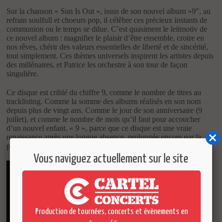
Sur la chanson « Sun Is Out », issus de son nouvel album »9″, au
refrain soulfull et choeurs pop, il célèbre ces précieux instants de
communion ou le temps se dilue. C’est quasiment le leitmotiv de
ce nouvel album : magnifier le plaisir d’être ensemble, croire en
nos rêves, chérir des valeurs essentielles de liberté et de sincérité,
tout simplement. Ces thèmes universels inspirent les artistes depuis
des millénaires, et Patrice les orchestre à son tour de façon
singulière.
Ce disque est criblé du chiffre 9, comme le nombre de titres au
tracklisting. Comme la somme des albums réalisés en son nom
depuis plus de vingt ans. Comme le jour de son anniversaire (9
juillet), et comme le nombre de mois qu’il faut pour accoucher
d’un nouvel enfant. « 9 », parce que ce disque est une vraie
renaissance après une longue absence, prolongée encore par la
pandémie.
Vous naviguez actuellement sur le site
Production de tournées, concerts et évènements en