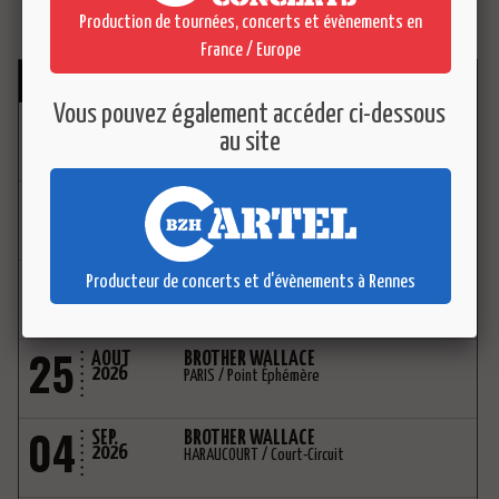
Production de tournées, concerts et évènements en
France / Europe
AGENDA
Vous pouvez également accéder ci-dessous
08
AOUT
BEN L'ONCLE SOUL
2026
au site
CREST / Crest Jazz Festival
19
AOUT
THE SPITFIRES
2026
BORDEAUX / Festival Relache
21
AOUT
THE SPITFIRES
Producteur de concerts et d'évènements à Rennes
2026
BRÉAL SOUS MONTFORT / Festival du Roi Arthur
25
AOUT
BROTHER WALLACE
2026
PARIS / Point Éphémère
04
SEP.
BROTHER WALLACE
2026
HARAUCOURT / Court-Circuit