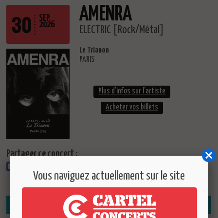
AMENRA
30
SEP.
2026
ELECTRIC [Rock/Métal]
Le Trianon
PARIS
Plus d'infos sur l'artiste
Acheter vos billets
Partager ce concert :
Vous naviguez actuellement sur le site
AUTRES DATES DE L'ARTISTE