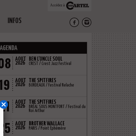
Accédez à
INFOS
AGENDA
08
AOUT
BEN L'ONCLE SOUL
2026
CREST / Crest Jazz Festival
19
AOUT
THE SPITFIRES
2026
BORDEAUX / Festival Relache
21
AOUT
THE SPITFIRES
2026
BRÉAL SOUS MONTFORT / Festival du
Roi Arthur
25
AOUT
BROTHER WALLACE
2026
PARIS / Point Éphémère