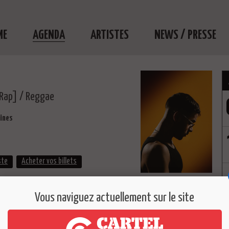
ME
AGENDA
ARTISTES
NEWS / PRESSE
Rap] / Reggae
aines
ste
Acheter vos billets
 :
Vous naviguez actuellement sur le site